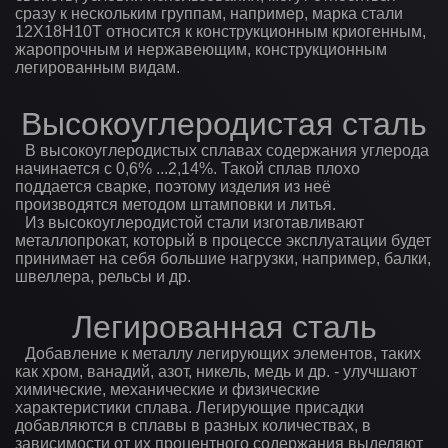
сразу к нескольким группам, например, марка стали
12Х18Н10Т относится к конструкционным криогенным,
жаропрочным и нержавеющим, конструкционным
легированным видам.
Высокоуглеродистая сталь
В высокоуглеродистых сплавах содержания углерода
начинается с 0,6% ...2,14%. Такой сплав плохо
поддается сварке, поэтому изделия из неё
производятся методом штамповки и литья.
Из высокоуглеродистой стали изготавливают
металлопрокат, который в процессе эксплуатации будет
принимает на себя большие нагрузки, например, балки,
швеллера, рельсы и др.
Легированная сталь
Добавление к металлу легирующих элементов, таких
как хром, ванадий, азот, никель, медь и др. - улучшают
химические, механические и физические
характеристики сплава. Легирующие присадки
добавляются в сплавы в разных количествах, в
зависимости от их процентного содержания выделяют